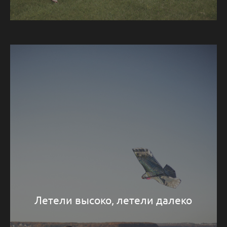
Летели высоко, летели далеко