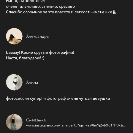
Настя, ты золотце🥹
очень талантливо, стильно, красиво
Спасибо огромное за эту красоту и легкость на съемке🫂
Александра
Ваааау! Какие крутые фотографии!
Настя, благодарю! :)
Алина
фотосессия супер! и фотограф очень чуткая девушка
Снежанна
www.instagram.com/_sne.gertc?igsh=eWhoYjZvbXd1NTJx&utm_source=qr