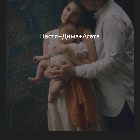
Настя+Дима+Агата