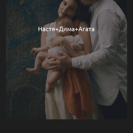
Настя+Дима+Агата