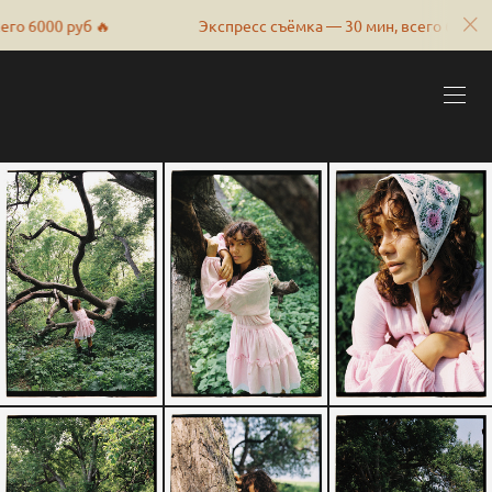
б 🔥
Экспресс съёмка — 30 мин, всего 6000 руб 🔥